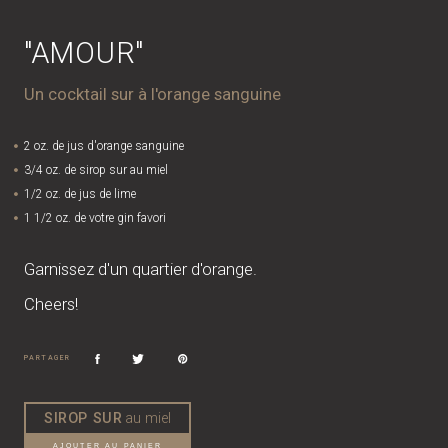
"AMOUR"
Un cocktail sur à l'orange sanguine
2 oz. de jus d'orange sanguine
3/4 oz. de sirop sur au miel
1/2 oz. de jus de lime
1 1/2 oz. de votre gin favori
Garnissez d'un quartier d'orange.
Cheers!
PARTAGER
SIROP SUR
au miel
AJOUTER AU PANIER